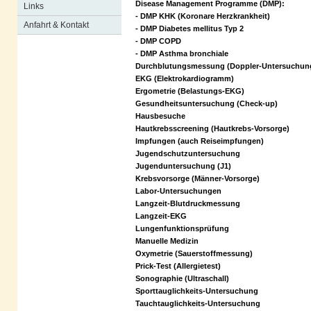
Disease Management Programme (DMP):
Links
- DMP KHK (Koronare Herzkrankheit)
Anfahrt & Kontakt
- DMP Diabetes mellitus Typ 2
- DMP COPD
- DMP Asthma bronchiale
Durchblutungsmessung (Doppler-Untersuchun
EKG (Elektrokardiogramm)
Ergometrie (Belastungs-EKG)
Gesundheitsuntersuchung (Check-up)
Hausbesuche
Hautkrebsscreening (Hautkrebs-Vorsorge)
Impfungen (auch Reiseimpfungen)
Jugendschutzuntersuchung
Jugenduntersuchung (J1)
Krebsvorsorge (Männer-Vorsorge)
Labor-Untersuchungen
Langzeit-Blutdruckmessung
Langzeit-EKG
Lungenfunktionsprüfung
Manuelle Medizin
Oxymetrie (Sauerstoffmessung)
Prick-Test (Allergietest)
Sonographie (Ultraschall)
Sporttauglichkeits-Untersuchung
Tauchtauglichkeits-Untersuchung