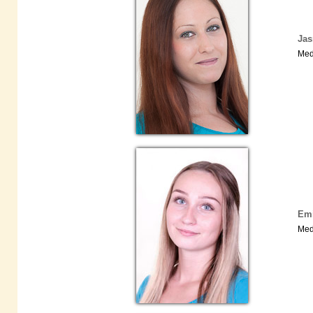
Jas
Med
Emi
Med