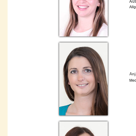
Ärz
All
Anj
Med